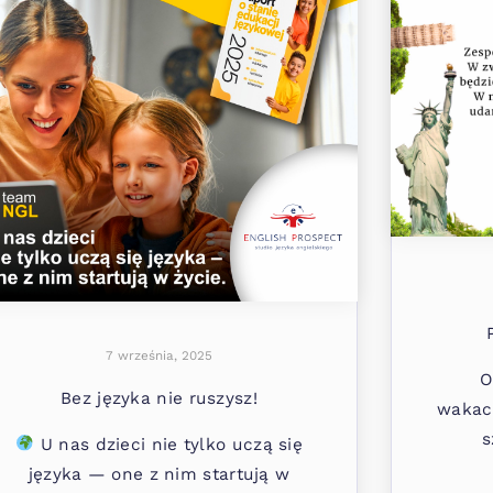
7 września, 2025
O
Bez języka nie ruszysz!
wakacy
s
U nas dzieci nie tylko uczą się
języka — one z nim startują w