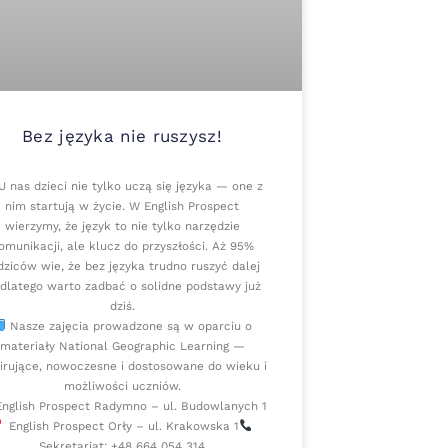
Bez języka nie ruszysz!
 nas dzieci nie tylko uczą się języka — one z
nim startują w życie. W English Prospect
wierzymy, że język to nie tylko narzędzie
omunikacji, ale klucz do przyszłości. Aż 95%
dziców wie, że bez języka trudno ruszyć dalej
dlatego warto zadbać o solidne podstawy już
dziś.
Nasze zajęcia prowadzone są w oparciu o
materiały National Geographic Learning —
pirujące, nowoczesne i dostosowane do wieku i
możliwości uczniów.
nglish Prospect Radymno – ul. Budowlanych 1
English Prospect Orły – ul. Krakowska 1
Sekretariat: +48 664 054 314