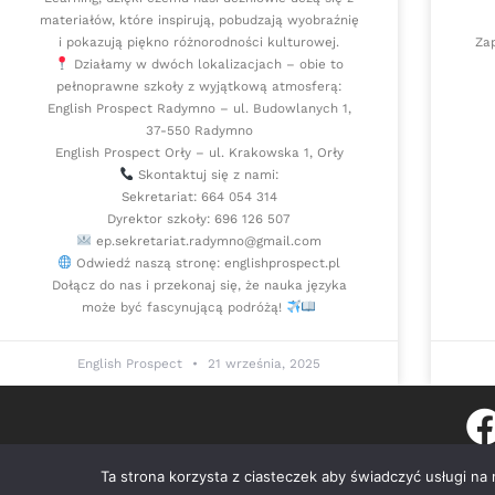
materiałów, które inspirują, pobudzają wyobraźnię
i pokazują piękno różnorodności kulturowej.
Zap
Działamy w dwóch lokalizacjach – obie to
pełnoprawne szkoły z wyjątkową atmosferą:
English Prospect Radymno – ul. Budowlanych 1,
37-550 Radymno
English Prospect Orły – ul. Krakowska 1, Orły
Skontaktuj się z nami:
Sekretariat: 664 054 314
Dyrektor szkoły: 696 126 507
ep.sekretariat.radymno@gmail.com
Odwiedź naszą stronę: englishprospect.pl
Dołącz do nas i przekonaj się, że nauka języka
może być fascynującą podróżą!
English Prospect
21 września, 2025
© Copyright 20
Ta strona korzysta z ciasteczek aby świadczyć usługi na