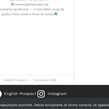
www.englishprospect.pl
raszamy serdecznie — z nami dzieci uczą się
języka, który otwiera drzwi do świata
English Prospect
7 września, 2025
English Prospect
Instagram
26 English Prospect |
Polityka Prywatności
|
Regulamin
|
 najwyższym poziomie. Dalsze korzystanie ze strony oznacza, że zgadzas