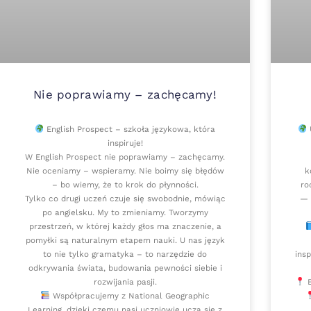
Nie poprawiamy – zachęcamy!
English Prospect – szkoła językowa, która
U
inspiruje!
W English Prospect nie poprawiamy – zachęcamy.
Nie oceniamy – wspieramy. Nie boimy się błędów
k
– bo wiemy, że to krok do płynności.
ro
Tylko co drugi uczeń czuje się swobodnie, mówiąc
— 
po angielsku. My to zmieniamy. Tworzymy
przestrzeń, w której każdy głos ma znaczenie, a
pomyłki są naturalnym etapem nauki. U nas język
to nie tylko gramatyka – to narzędzie do
ins
odkrywania świata, budowania pewności siebie i
rozwijania pasji.
E
Współpracujemy z National Geographic
Learning, dzięki czemu nasi uczniowie uczą się z