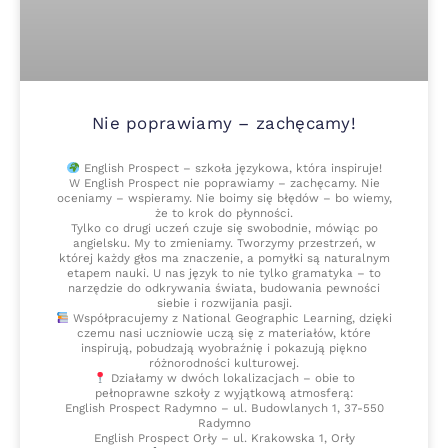
Nie poprawiamy – zachęcamy!
English Prospect – szkoła językowa, która inspiruje!
W English Prospect nie poprawiamy – zachęcamy. Nie
oceniamy – wspieramy. Nie boimy się błędów – bo wiemy,
że to krok do płynności.
Tylko co drugi uczeń czuje się swobodnie, mówiąc po
angielsku. My to zmieniamy. Tworzymy przestrzeń, w
której każdy głos ma znaczenie, a pomyłki są naturalnym
etapem nauki. U nas język to nie tylko gramatyka – to
narzędzie do odkrywania świata, budowania pewności
siebie i rozwijania pasji.
Współpracujemy z National Geographic Learning, dzięki
czemu nasi uczniowie uczą się z materiałów, które
inspirują, pobudzają wyobraźnię i pokazują piękno
różnorodności kulturowej.
Działamy w dwóch lokalizacjach – obie to
pełnoprawne szkoły z wyjątkową atmosferą:
English Prospect Radymno – ul. Budowlanych 1, 37-550
Radymno
English Prospect Orły – ul. Krakowska 1, Orły