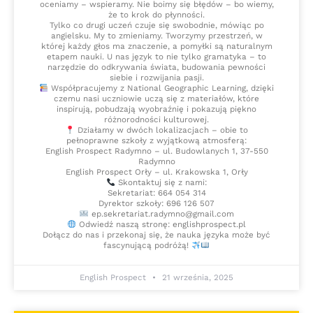
oceniamy – wspieramy. Nie boimy się błędów – bo wiemy,
że to krok do płynności.
Tylko co drugi uczeń czuje się swobodnie, mówiąc po
angielsku. My to zmieniamy. Tworzymy przestrzeń, w
której każdy głos ma znaczenie, a pomyłki są naturalnym
etapem nauki. U nas język to nie tylko gramatyka – to
narzędzie do odkrywania świata, budowania pewności
siebie i rozwijania pasji.
Współpracujemy z National Geographic Learning, dzięki
czemu nasi uczniowie uczą się z materiałów, które
inspirują, pobudzają wyobraźnię i pokazują piękno
różnorodności kulturowej.
Działamy w dwóch lokalizacjach – obie to
pełnoprawne szkoły z wyjątkową atmosferą:
English Prospect Radymno – ul. Budowlanych 1, 37-550
Radymno
English Prospect Orły – ul. Krakowska 1, Orły
Skontaktuj się z nami:
Sekretariat: 664 054 314
Dyrektor szkoły: 696 126 507
ep.sekretariat.radymno@gmail.com
Odwiedź naszą stronę: englishprospect.pl
Dołącz do nas i przekonaj się, że nauka języka może być
fascynującą podróżą!
English Prospect
21 września, 2025