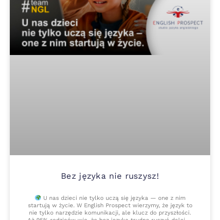
Bez języka nie ruszysz!
U nas dzieci nie tylko uczą się języka — one z nim
startują w życie. W English Prospect wierzymy, że język to
nie tylko narzędzie komunikacji, ale klucz do przyszłości.