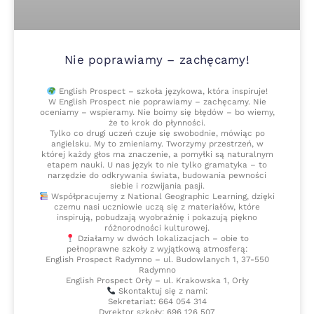
Nie poprawiamy – zachęcamy!
English Prospect – szkoła językowa, która inspiruje!
W English Prospect nie poprawiamy – zachęcamy. Nie
oceniamy – wspieramy. Nie boimy się błędów – bo wiemy,
że to krok do płynności.
Tylko co drugi uczeń czuje się swobodnie, mówiąc po
angielsku. My to zmieniamy. Tworzymy przestrzeń, w
której każdy głos ma znaczenie, a pomyłki są naturalnym
etapem nauki. U nas język to nie tylko gramatyka – to
narzędzie do odkrywania świata, budowania pewności
siebie i rozwijania pasji.
Współpracujemy z National Geographic Learning, dzięki
czemu nasi uczniowie uczą się z materiałów, które
inspirują, pobudzają wyobraźnię i pokazują piękno
różnorodności kulturowej.
Działamy w dwóch lokalizacjach – obie to
pełnoprawne szkoły z wyjątkową atmosferą:
English Prospect Radymno – ul. Budowlanych 1, 37-550
Radymno
English Prospect Orły – ul. Krakowska 1, Orły
Skontaktuj się z nami:
Sekretariat: 664 054 314
Dyrektor szkoły: 696 126 507