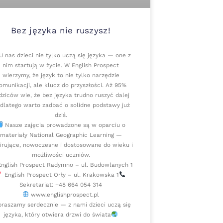
Bez języka nie ruszysz!
 nas dzieci nie tylko uczą się języka — one z
nim startują w życie. W English Prospect
wierzymy, że język to nie tylko narzędzie
omunikacji, ale klucz do przyszłości. Aż 95%
dziców wie, że bez języka trudno ruszyć dalej
dlatego warto zadbać o solidne podstawy już
dziś.
Nasze zajęcia prowadzone są w oparciu o
materiały National Geographic Learning —
pirujące, nowoczesne i dostosowane do wieku i
możliwości uczniów.
nglish Prospect Radymno – ul. Budowlanych 1
English Prospect Orły – ul. Krakowska 1
Sekretariat: +48 664 054 314
www.englishprospect.pl
raszamy serdecznie — z nami dzieci uczą się
języka, który otwiera drzwi do świata