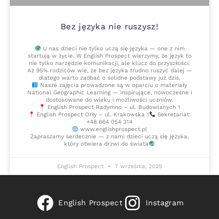
Bez języka nie ruszysz!
U nas dzieci nie tylko uczą się języka — one z nim
startują w życie. W English Prospect wierzymy, że język to
nie tylko narzędzie komunikacji, ale klucz do przyszłości.
Aż 95% rodziców wie, że bez języka trudno ruszyć dalej —
dlatego warto zadbać o solidne podstawy już dziś.
Nasze zajęcia prowadzone są w oparciu o materiały
National Geographic Learning — inspirujące, nowoczesne i
dostosowane do wieku i możliwości uczniów.
English Prospect Radymno – ul. Budowlanych 1
English Prospect Orły – ul. Krakowska 1
Sekretariat:
+48 664 054 314
www.englishprospect.pl
Zapraszamy serdecznie — z nami dzieci uczą się języka,
który otwiera drzwi do świata
English Prospect
7 września, 2025
English Prospect
Instagram