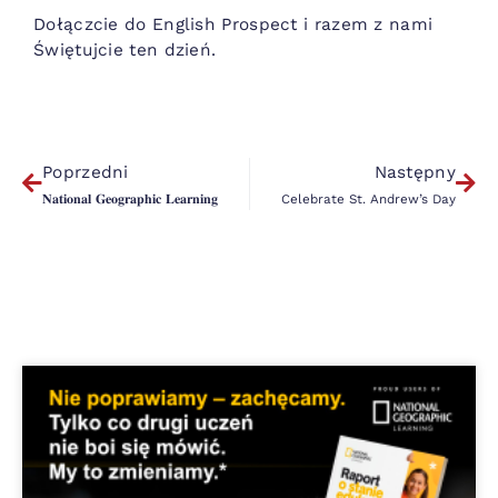
Dołączcie do English Prospect i razem z nami
Świętujcie ten dzień.
Poprzedni
Następny
𝐍𝐚𝐭𝐢𝐨𝐧𝐚𝐥 𝐆𝐞𝐨𝐠𝐫𝐚𝐩𝐡𝐢𝐜 𝐋𝐞𝐚𝐫𝐧𝐢𝐧𝐠
Celebrate St. Andrew’s Day