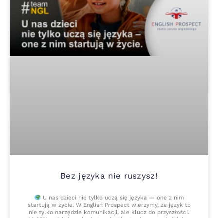
Bez języka nie ruszysz!
U nas dzieci nie tylko uczą się języka — one z nim
startują w życie. W English Prospect wierzymy, że język to
nie tylko narzędzie komunikacji, ale klucz do przyszłości.