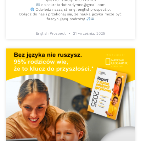
Dyrektor szkoły: 696 126 507
ep.sekretariat.radymno@gmail.com
Odwiedź naszą stronę: englishprospect.pl
Dołącz do nas i przekonaj się, że nauka języka może być
fascynującą podróżą!
English Prospect
21 września, 2025