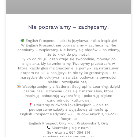
Nie poprawiamy – zachęcamy!
English Prospect – szkoła językowa, która inspiruje!
W English Prospect nie poprawiamy – zachęcamy. Nie
oceniamy – wspieramy. Nie boimy się błędów – bo wiemy,
że to krok do płynności.
Tylko co drugi uczeń czuje się swobodnie, mówiąc po
angielsku. My to zmieniamy. Tworzymy przestrzeń, w
której każdy głos ma znaczenie, a pomyłki są naturalnym
etapem nauki. U nas język to nie tylko gramatyka – to
narzędzie do odkrywania świata, budowania pewności
siebie i rozwijania pasji.
Współpracujemy z National Geographic Learning, dzięki
czemu nasi uczniowie uczą się z materiałów, które
inspirują, pobudzają wyobraźnię i pokazują piękno
różnorodności kulturowej.
Działamy w dwóch lokalizacjach – obie to
pełnoprawne szkoły z wyjątkową atmosferą:
English Prospect Radymno – ul. Budowlanych 1, 37-550
Radymno
English Prospect Orły – ul. Krakowska 1, Orły
Skontaktuj się z nami:
Sekretariat: 664 054 314