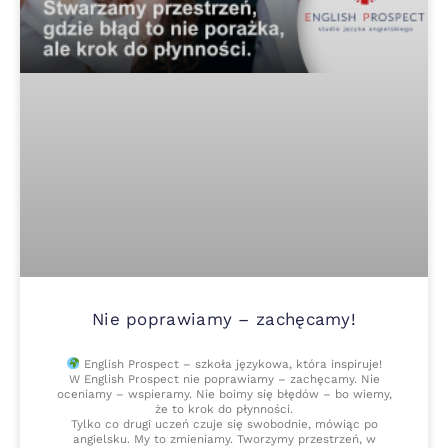
Nie poprawiamy – zachęcamy!
English Prospect – szkoła językowa, która inspiruje!
W English Prospect nie poprawiamy – zachęcamy. Nie
oceniamy – wspieramy. Nie boimy się błędów – bo wiemy,
że to krok do płynności.
Tylko co drugi uczeń czuje się swobodnie, mówiąc po
angielsku. My to zmieniamy. Tworzymy przestrzeń, w