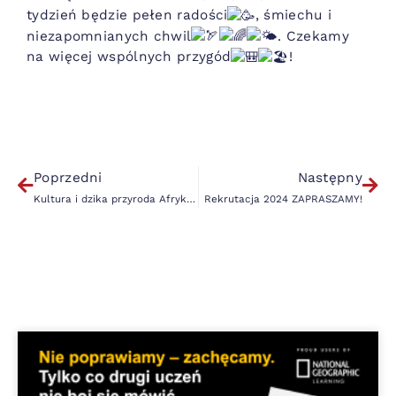
tydzień będzie pełen radości
, śmiechu i
niezapomnianych chwil
. Czekamy
na więcej wspólnych przygód
!
#wakacje2024
#FacesTwarze
#poniedziałekpoznawczy
Poprzedni
Następny
Kultura i dzika przyroda Afryki.
Rekrutacja 2024 ZAPRASZAMY!