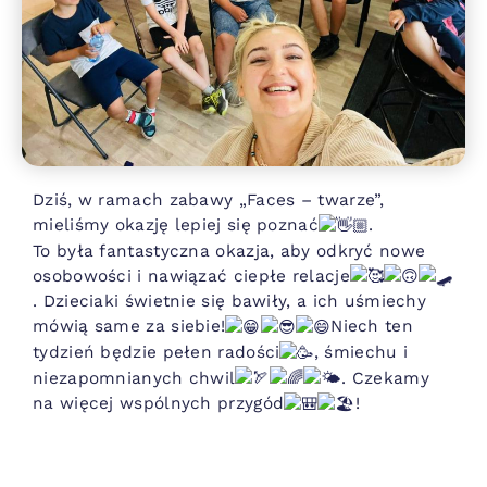
Dziś, w ramach zabawy „Faces – twarze”,
mieliśmy okazję lepiej się poznać
.
To była fantastyczna okazja, aby odkryć nowe
osobowości i nawiązać ciepłe relacje
. Dzieciaki świetnie się bawiły, a ich uśmiechy
mówią same za siebie!
Niech ten
tydzień będzie pełen radości
, śmiechu i
niezapomnianych chwil
. Czekamy
na więcej wspólnych przygód
!
#wakacje2024
#FacesTwarze
#poniedziałekpoznawczy