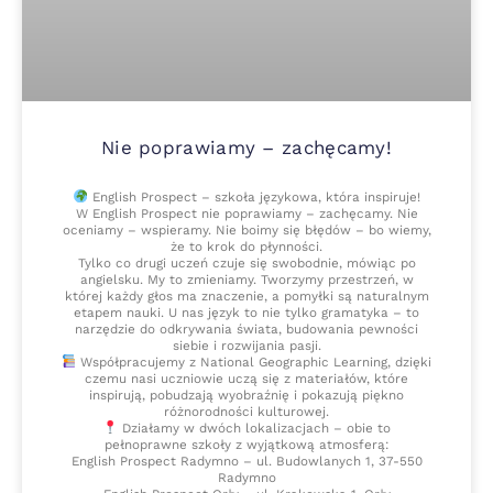
Nie poprawiamy – zachęcamy!
English Prospect – szkoła językowa, która inspiruje!
W English Prospect nie poprawiamy – zachęcamy. Nie
oceniamy – wspieramy. Nie boimy się błędów – bo wiemy,
że to krok do płynności.
Tylko co drugi uczeń czuje się swobodnie, mówiąc po
angielsku. My to zmieniamy. Tworzymy przestrzeń, w
której każdy głos ma znaczenie, a pomyłki są naturalnym
etapem nauki. U nas język to nie tylko gramatyka – to
narzędzie do odkrywania świata, budowania pewności
siebie i rozwijania pasji.
Współpracujemy z National Geographic Learning, dzięki
czemu nasi uczniowie uczą się z materiałów, które
inspirują, pobudzają wyobraźnię i pokazują piękno
różnorodności kulturowej.
Działamy w dwóch lokalizacjach – obie to
pełnoprawne szkoły z wyjątkową atmosferą:
English Prospect Radymno – ul. Budowlanych 1, 37-550
Radymno