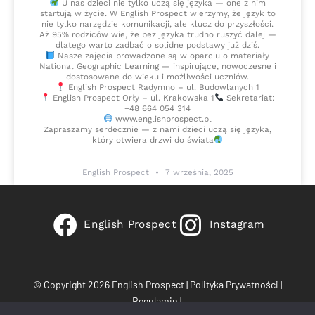
U nas dzieci nie tylko uczą się języka — one z nim
startują w życie. W English Prospect wierzymy, że język to
nie tylko narzędzie komunikacji, ale klucz do przyszłości.
Aż 95% rodziców wie, że bez języka trudno ruszyć dalej —
dlatego warto zadbać o solidne podstawy już dziś.
Nasze zajęcia prowadzone są w oparciu o materiały
National Geographic Learning — inspirujące, nowoczesne i
dostosowane do wieku i możliwości uczniów.
English Prospect Radymno – ul. Budowlanych 1
English Prospect Orły – ul. Krakowska 1
Sekretariat:
+48 664 054 314
www.englishprospect.pl
Zapraszamy serdecznie — z nami dzieci uczą się języka,
który otwiera drzwi do świata
English Prospect
7 września, 2025
English Prospect
Instagram
© Copyright 2026 English Prospect |
Polityka Prywatności
|
Regulamin
|