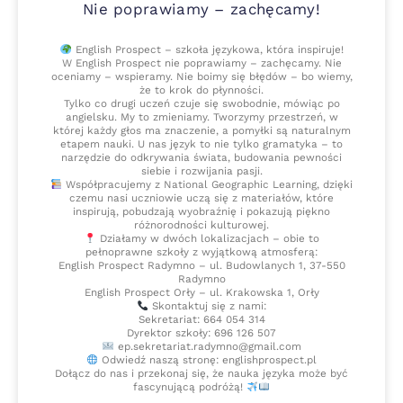
Nie poprawiamy – zachęcamy!
English Prospect – szkoła językowa, która inspiruje!
W English Prospect nie poprawiamy – zachęcamy. Nie
oceniamy – wspieramy. Nie boimy się błędów – bo wiemy,
że to krok do płynności.
Tylko co drugi uczeń czuje się swobodnie, mówiąc po
angielsku. My to zmieniamy. Tworzymy przestrzeń, w
której każdy głos ma znaczenie, a pomyłki są naturalnym
etapem nauki. U nas język to nie tylko gramatyka – to
narzędzie do odkrywania świata, budowania pewności
siebie i rozwijania pasji.
Współpracujemy z National Geographic Learning, dzięki
czemu nasi uczniowie uczą się z materiałów, które
inspirują, pobudzają wyobraźnię i pokazują piękno
różnorodności kulturowej.
Działamy w dwóch lokalizacjach – obie to
pełnoprawne szkoły z wyjątkową atmosferą:
English Prospect Radymno – ul. Budowlanych 1, 37-550
Radymno
English Prospect Orły – ul. Krakowska 1, Orły
Skontaktuj się z nami:
Sekretariat: 664 054 314
Dyrektor szkoły: 696 126 507
ep.sekretariat.radymno@gmail.com
Odwiedź naszą stronę: englishprospect.pl
Dołącz do nas i przekonaj się, że nauka języka może być
fascynującą podróżą!