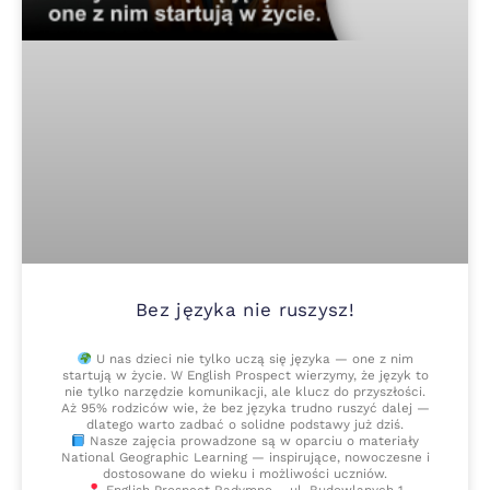
Bez języka nie ruszysz!
U nas dzieci nie tylko uczą się języka — one z nim
startują w życie. W English Prospect wierzymy, że język to
nie tylko narzędzie komunikacji, ale klucz do przyszłości.
Aż 95% rodziców wie, że bez języka trudno ruszyć dalej —
dlatego warto zadbać o solidne podstawy już dziś.
Nasze zajęcia prowadzone są w oparciu o materiały
National Geographic Learning — inspirujące, nowoczesne i
dostosowane do wieku i możliwości uczniów.