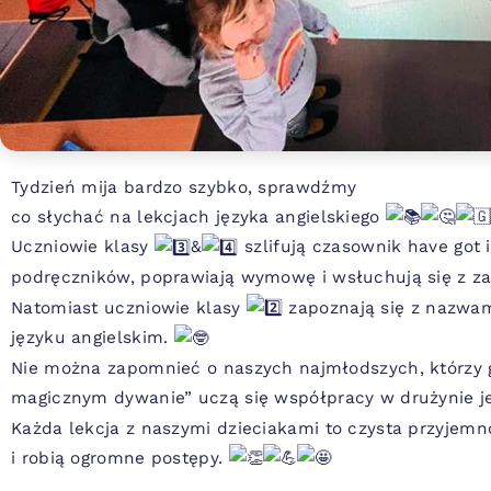
Tydzień mija bardzo szybko, sprawdźmy
co słychać na lekcjach języka angielskiego
Uczniowie klasy
&
szlifują czasownik have got i 
podręczników, poprawiają wymowę i wsłuchują się z z
Natomiast uczniowie klasy
zapoznają się z nazwam
języku angielskim.
Nie można zapomnieć o naszych najmłodszych, którzy g
magicznym dywanie” uczą się współpracy w drużynie 
Każda lekcja z naszymi dzieciakami to czysta przyjemn
i robią ogromne postępy.