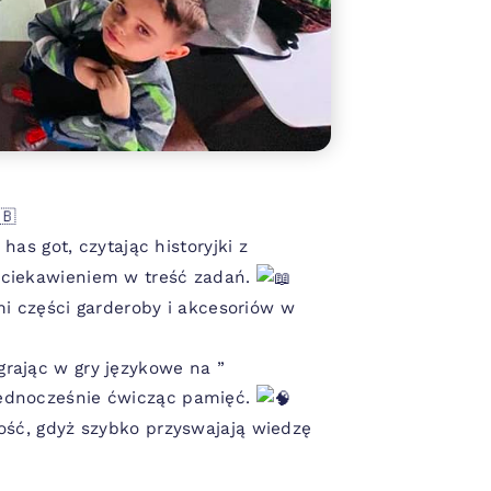
has got, czytając historyjki z
aciekawieniem w treść zadań.
i części garderoby i akcesoriów w
rając w gry językowe na ”
jednocześnie ćwicząc pamięć.
ość, gdyż szybko przyswajają wiedzę