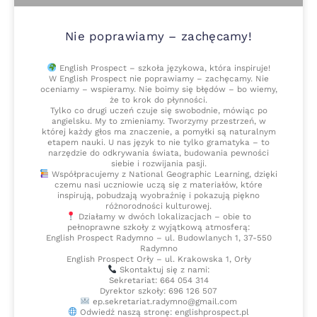
Nie poprawiamy – zachęcamy!
English Prospect – szkoła językowa, która inspiruje!
W English Prospect nie poprawiamy – zachęcamy. Nie
oceniamy – wspieramy. Nie boimy się błędów – bo wiemy,
że to krok do płynności.
Tylko co drugi uczeń czuje się swobodnie, mówiąc po
angielsku. My to zmieniamy. Tworzymy przestrzeń, w
której każdy głos ma znaczenie, a pomyłki są naturalnym
etapem nauki. U nas język to nie tylko gramatyka – to
narzędzie do odkrywania świata, budowania pewności
siebie i rozwijania pasji.
Współpracujemy z National Geographic Learning, dzięki
czemu nasi uczniowie uczą się z materiałów, które
inspirują, pobudzają wyobraźnię i pokazują piękno
różnorodności kulturowej.
Działamy w dwóch lokalizacjach – obie to
pełnoprawne szkoły z wyjątkową atmosferą:
English Prospect Radymno – ul. Budowlanych 1, 37-550
Radymno
English Prospect Orły – ul. Krakowska 1, Orły
Skontaktuj się z nami:
Sekretariat: 664 054 314
Dyrektor szkoły: 696 126 507
ep.sekretariat.radymno@gmail.com
Odwiedź naszą stronę: englishprospect.pl