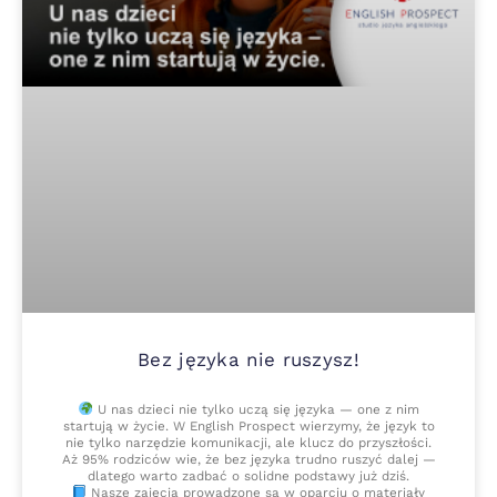
Bez języka nie ruszysz!
U nas dzieci nie tylko uczą się języka — one z nim
startują w życie. W English Prospect wierzymy, że język to
nie tylko narzędzie komunikacji, ale klucz do przyszłości.
Aż 95% rodziców wie, że bez języka trudno ruszyć dalej —
dlatego warto zadbać o solidne podstawy już dziś.
Nasze zajęcia prowadzone są w oparciu o materiały