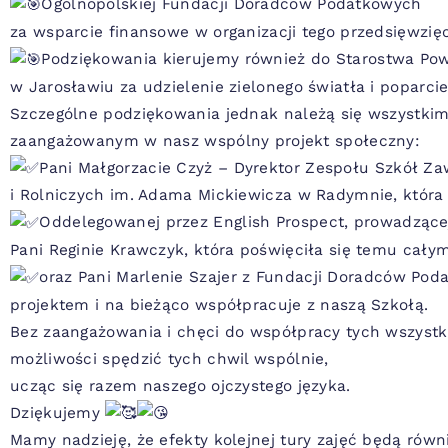
Ogólnopolskiej Fundacji Doradców Podatkowych
za wsparcie finansowe w organizacji tego przedsięwzięc
Podziękowania kierujemy również do Starostwa Po
w Jarosławiu za udzielenie zielonego światła i poparcie
Szczególne podziękowania jednak należą się wszystki
zaangażowanym w nasz wspólny projekt społeczny:
Pani Małgorzacie Czyż – Dyrektor Zespołu Szkół 
i Rolniczych im. Adama Mickiewicza w Radymnie, która 
Oddelegowanej przez English Prospect, prowadzącej
Pani Reginie Krawczyk, która poświęciła się temu cał
oraz Pani Marlenie Szajer z Fundacji Doradców Pod
projektem i na bieżąco współpracuje z naszą Szkołą.
Bez zaangażowania i chęci do współpracy tych wszyst
możliwości spędzić tych chwil wspólnie,
ucząc się razem naszego ojczystego języka.
Dziękujemy
Mamy nadzieję, że efekty kolejnej tury zajęć będą równ