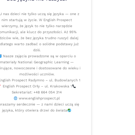
 nas dzieci nie tylko uczą się języka — one z
nim startują w życie. W English Prospect
wierzymy, że język to nie tylko narzędzie
omunikacji, ale klucz do przyszłości. Aż 95%
dziców wie, że bez języka trudno ruszyć dalej
dlatego warto zadbać o solidne podstawy już
dziś.
Nasze zajęcia prowadzone są w oparciu o
materiały National Geographic Learning —
pirujące, nowoczesne i dostosowane do wieku i
możliwości uczniów.
nglish Prospect Radymno – ul. Budowlanych 1
English Prospect Orły – ul. Krakowska 1
Sekretariat: +48 664 054 314
www.englishprospect.pl
raszamy serdecznie — z nami dzieci uczą się
języka, który otwiera drzwi do świata