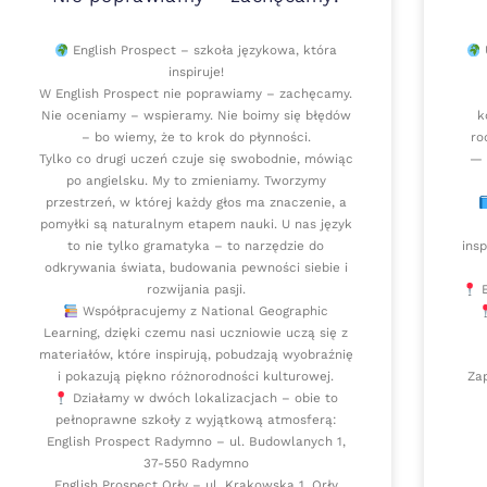
English Prospect – szkoła językowa, która
U
inspiruje!
W English Prospect nie poprawiamy – zachęcamy.
Nie oceniamy – wspieramy. Nie boimy się błędów
k
– bo wiemy, że to krok do płynności.
ro
Tylko co drugi uczeń czuje się swobodnie, mówiąc
— 
po angielsku. My to zmieniamy. Tworzymy
przestrzeń, w której każdy głos ma znaczenie, a
pomyłki są naturalnym etapem nauki. U nas język
to nie tylko gramatyka – to narzędzie do
ins
odkrywania świata, budowania pewności siebie i
rozwijania pasji.
E
Współpracujemy z National Geographic
Learning, dzięki czemu nasi uczniowie uczą się z
materiałów, które inspirują, pobudzają wyobraźnię
i pokazują piękno różnorodności kulturowej.
Zap
Działamy w dwóch lokalizacjach – obie to
pełnoprawne szkoły z wyjątkową atmosferą:
English Prospect Radymno – ul. Budowlanych 1,
37-550 Radymno
English Prospect Orły – ul. Krakowska 1, Orły