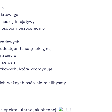
ia.
wiatowego
 naszej inicjatywy.
m osobom bezpośrednio
Zawodowych
udostępniła salę lekcyjną.
 zajęcia
ym sercem
atkowych, która koordynuje
kich ważnych osób nie mielibyśmy
ie spektakularne jak obecnej.