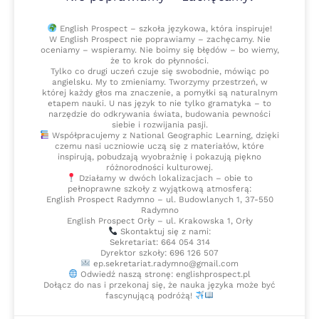
English Prospect – szkoła językowa, która inspiruje!
W English Prospect nie poprawiamy – zachęcamy. Nie
oceniamy – wspieramy. Nie boimy się błędów – bo wiemy,
że to krok do płynności.
Tylko co drugi uczeń czuje się swobodnie, mówiąc po
angielsku. My to zmieniamy. Tworzymy przestrzeń, w
której każdy głos ma znaczenie, a pomyłki są naturalnym
etapem nauki. U nas język to nie tylko gramatyka – to
narzędzie do odkrywania świata, budowania pewności
siebie i rozwijania pasji.
Współpracujemy z National Geographic Learning, dzięki
czemu nasi uczniowie uczą się z materiałów, które
inspirują, pobudzają wyobraźnię i pokazują piękno
różnorodności kulturowej.
Działamy w dwóch lokalizacjach – obie to
pełnoprawne szkoły z wyjątkową atmosferą:
English Prospect Radymno – ul. Budowlanych 1, 37-550
Radymno
English Prospect Orły – ul. Krakowska 1, Orły
Skontaktuj się z nami:
Sekretariat: 664 054 314
Dyrektor szkoły: 696 126 507
ep.sekretariat.radymno@gmail.com
Odwiedź naszą stronę: englishprospect.pl
Dołącz do nas i przekonaj się, że nauka języka może być
fascynującą podróżą!