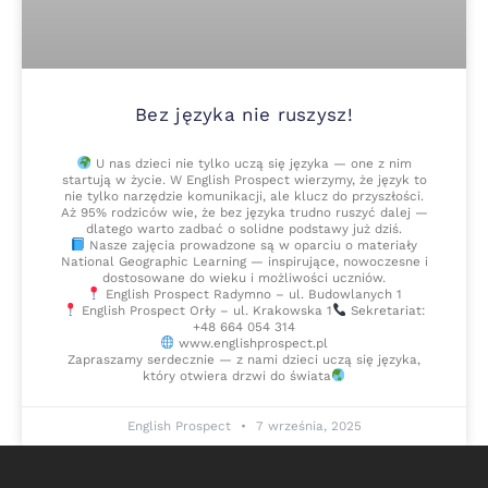
Bez języka nie ruszysz!
U nas dzieci nie tylko uczą się języka — one z nim
startują w życie. W English Prospect wierzymy, że język to
nie tylko narzędzie komunikacji, ale klucz do przyszłości.
Aż 95% rodziców wie, że bez języka trudno ruszyć dalej —
dlatego warto zadbać o solidne podstawy już dziś.
Nasze zajęcia prowadzone są w oparciu o materiały
National Geographic Learning — inspirujące, nowoczesne i
dostosowane do wieku i możliwości uczniów.
English Prospect Radymno – ul. Budowlanych 1
English Prospect Orły – ul. Krakowska 1
Sekretariat:
+48 664 054 314
www.englishprospect.pl
Zapraszamy serdecznie — z nami dzieci uczą się języka,
który otwiera drzwi do świata
English Prospect
7 września, 2025